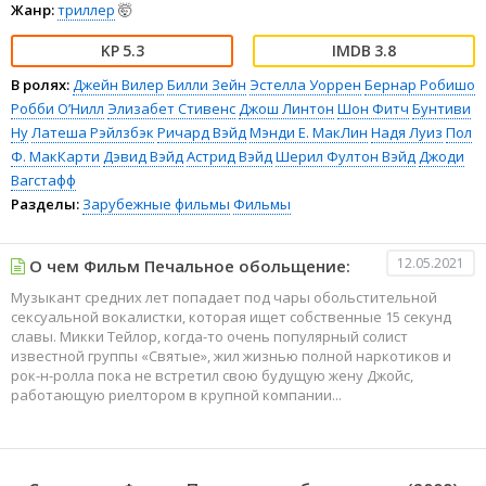
Жанр:
триллер
🤯
5.3
3.8
В ролях:
Джейн Вилер
Билли Зейн
Эстелла Уоррен
Бернар Робишо
Робби О’Нилл
Элизабет Стивенс
Джош Линтон
Шон Фитч
Бунтиви
Ну
Латеша Рэйлзбэк
Ричард Вэйд
Мэнди Е. МакЛин
Надя Луиз
Пол
Ф. МакКарти
Дэвид Вэйд
Астрид Вэйд
Шерил Фултон Вэйд
Джоди
Вагстафф
Разделы:
Зарубежные фильмы
Фильмы
12.05.2021
О чем Фильм Печальное обольщение:
Музыкант средних лет попадает под чары обольстительной
сексуальной вокалистки, которая ищет собственные 15 секунд
славы. Микки Тейлор, когда-то очень популярный солист
известной группы «Святые», жил жизнью полной наркотиков и
рок-н-ролла пока не встретил свою будущую жену Джойс,
работающую риелтором в крупной компании...