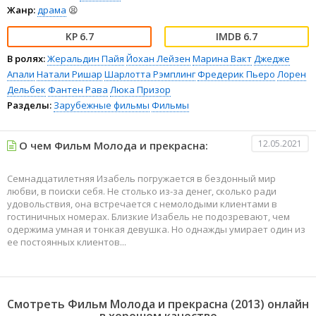
Жанр:
драма
😫
6.7
6.7
В ролях:
Жеральдин Пайя
Йохан Лейзен
Марина Вакт
Джедже
Апали
Натали Ришар
Шарлотта Рэмплинг
Фредерик Пьеро
Лорен
Дельбек
Фантен Рава
Люка Призор
Разделы:
Зарубежные фильмы
Фильмы
12.05.2021
О чем Фильм Молода и прекрасна:
Семнадцатилетняя Изабель погружается в бездонный мир
любви, в поиски себя. Не столько из-за денег, сколько ради
удовольствия, она встречается с немолодыми клиентами в
гостиничных номерах. Близкие Изабель не подозревают, чем
одержима умная и тонкая девушка. Но однажды умирает один из
ее постоянных клиентов...
Смотреть Фильм Молода и прекрасна (2013) онлайн
в хорошем качестве