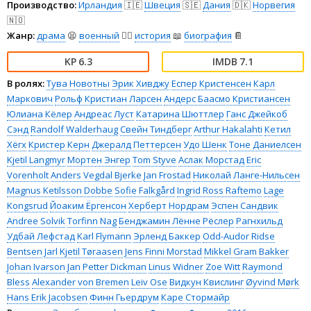
Производство:
Ирландия
🇮🇪
Швеция
🇸🇪
Дания
🇩🇰
Норвегия
🇳🇴
Жанр:
драма
😫
военный
👨‍✈️
история
📖
биография
📔
6.3
7.1
В ролях:
Тува Новотны
Эрик Хивджу
Еспер Кристенсен
Карл
Маркович
Рольф Кристиан Ларсен
Андерс Баасмо Кристиансен
Юлиана Кёлер
Андреас Луст
Катарина Шюттлер
Ганс Джейкоб
Сэнд
Randolf Walderhaug
Свейн Тиндберг
Arthur Hakalahti
Кетил
Хёгх
Кристер Керн
Джералд Петтерсен
Удо Шенк
Тоне Даниелсен
Kjetil Langmyr
Мортен Энгер
Tom Styve
Аслак Морстад
Eric
Vorenholt
Anders Vegdal Bjerke
Jan Frostad
Николай Ланге-Нильсен
Magnus Ketilsson Dobbe
Sofie Falkgård
Ingrid Ross Raftemo
Lage
Kongsrud
Йоаким Ёргенсон
Херберт Нордрам
Эспен Сандвик
Andree Solvik
Torfinn Nag
Бенджамин Лённе Рёслер
Рагнхильд
Удбай Лефстад
Karl Flymann
Эрленд Баккер
Odd-Audor Ridse
Bentsen
Jarl Kjetil Tøraasen
Jens Finni Morstad
Mikkel Gram Bakker
Johan Ivarson
Jan Petter Dickman
Linus Widner
Zoe Witt
Raymond
Bless
Alexander von Bremen
Leiv Ose
Видкун Квислинг
Øyvind Mørk
Hans Erik Jacobsen
Финн Гьердрум
Каре Стормайр