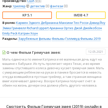
Производство:
США
🇺🇸
Жанр:
триллер
🤯
детектив
🕵️‍♂️
фэнтези
🧝‍♂️
5.1
4.7
В ролях:
Кармен Эджого
Дебрианна Мансини
Тео Росси
Дэвид Йоу
Эмма Гринвелл
Richard Lippert
Арианна Ортиз
Джой Джейкобсон
Emily Peck
Катрин Хоун
Разделы:
Зарубежные фильмы
Фильмы
Голливуд
Фильмы 2019
12.05.2021
О чем Фильм Гремучая змея:
Мать-одиночка по имени Катрина и её маленькая дочь едут на
машине к бабушке. Их путь пролегает через Техас, и во время
замены спустившего колеса девочку кусает гремучая змея. Мать
с умирающим ребёнком на руках в панике бросается в невесть
откуда взявшийся в пустоши трейлер, а там странная женщина
вмиг излечивает девочку. Вскоре Катрина получает счёт: в
обмен на жизнь дочери она должна убить другого человека.
Смотреть Фильм Гремучая змея (2019) онлайн в