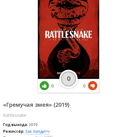
0
0
0
«Гремучая змея» (2019)
Rattlesnake
Год выхода:
2019
Режиссёр:
Зак Хилдитч