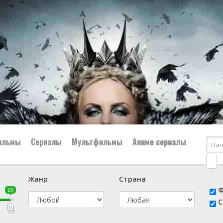
ильмы
Сериалы
Мультфильмы
Аниме сериалы
Жанр
Страна
е
📔 Биография
😎 Боевик
Ф
10
н
👨‍✈️ Военный
🕵️‍♂️ Детектив
С
й
📑 Документальный
😫 Драма
10