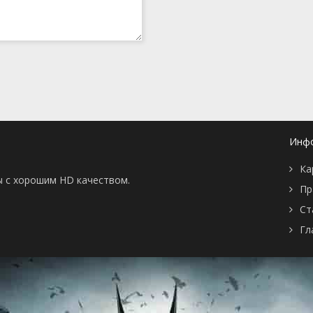
Инф
Ка
ы с хорошим HD качеством.
Пр
Ст
Гл