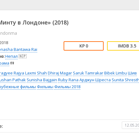
📖 История
🤪 Комедия
🎥 Короткометражка
🔪 Криминал
рама
🎼 Музыка
🧚‍♀️ Мультфильм
Минту в Лондоне» (2018)
л
👨‍💼 Новости
🎒 Приключения
Londonma
ьное тв
👨‍👩‍👧‍👦 Семейный
⚽ Спорт
у
🤯 Триллер
😱 Ужасы
2018
0
3.5
астика
🤠 Фильм-нуар
🧝‍♂️ Фэнтези
enasha Bantawa Rai
о:
Непал
🇳🇵
ония
рама
👫
agyee Rajya Laxmi Shah
Dhiraj Magar
Saruk Tamrakar
Bibek Limbu
Шив
hushan Pathak
Sunisha Bajgain
Ruby Rana
Арджун Шреста
Sunita Shrest
рубежные фильмы
Фильмы
Фильмы 2018
12.05.2
е: