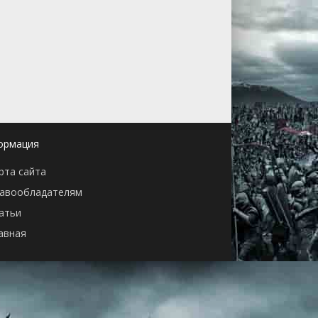
ормация
рта сайта
авообладателям
атьи
авная