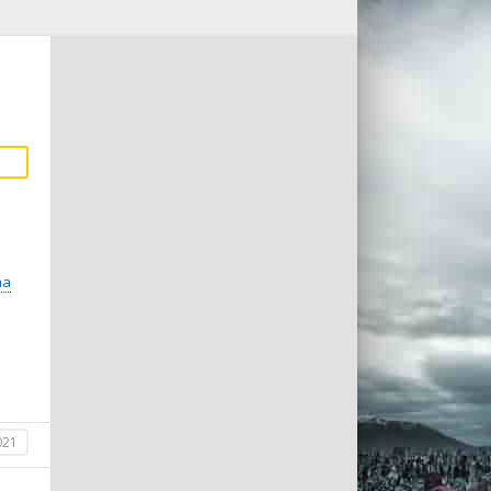
ha
021