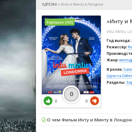
🎲 Игра
ХДРЕЗКА
»
Инту и Минту в Лондоне
🎙 Концерт
👫 Мелод
«Инту и 
Хорошее (HD)
🕺 Мюзик
Intu Mintu 
👨‍💻 Реал
🎤 Ток-шо
Год выхода:
🧙‍♀️ Фант
Режиссёр:
R
Производств
🏅 Церем
Жанр:
мелод
В ролях:
Samr
Шреста
Dilb
Разделы:
За
0
0
0
О чем Фильм Инту и Минту в Лондон