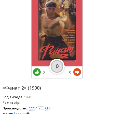
0
0
0
«Фанат 2» (1990)
Год выхода:
1990
Режиссёр:
Производство:
СССР
🇷🇺
СНГ
Жанр:
боевик
😎