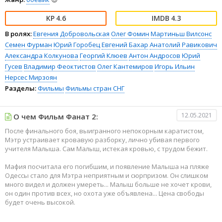
4.6
4.3
В ролях:
Евгения Добровольская
Олег Фомин
Мартиньш Вилсонс
Семен Фурман
Юрий Горобец
Евгений Бахар
Анатолий Равикович
Александра Колкунова
Георгий Клюев
Антон Андросов
Юрий
Гусев
Владимир Феоктистов
Олег Кантемиров
Игорь Ильин
Нерсес Мирзоян
Разделы:
Фильмы
Фильмы стран СНГ
12.05.2021
О чем Фильм Фанат 2:
После финального боя, выигранного непокорным каратистом,
Мэтр устраивает кровавую разборку, лично убивая первого
учителя Малыша. Сам Малыш, истекая кровью, с трудом бежит.
Мафия посчитала его погибшим, и появление Малыша на пляже
Одессы стало для Мэтра неприятным и сюрпризом. Он слишком
много видел и должен умереть... Малыш больше не хочет крови,
он один против всех, но охота уже объявлена... Цена свободы
будет очень высокой.