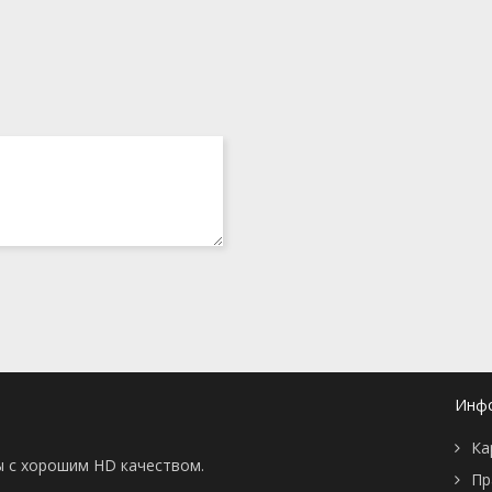
Инф
Ка
ы с хорошим HD качеством.
Пр