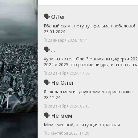
🗣 ОЛег
Ебаный скам , нету тут фильма наебалово!
23.01.2024
🗓 23 января 2024, 18:14
🗣 ...
Хули ты хотел, Олег? Написаны циферки 202
2024 и 2025 это разные цифры, и что в гла
🗓 23 декабря 2024, 17:08
🗣 Не Олег
Я сделал мем из двух комментариев выше
28.12.24
🗓 28 декабря 2024, 02:15
🗣 Не мем
Мем смешной, а ситуация страшная
🗓 7 сентября 2025, 11:20