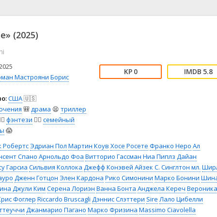
📖 История
🤪 Комедия
🎥 Короткометражка
🔪 Криминал
рама
🎼 Музыка
🧚‍♀️ Мультфильм
е» (2025)
л
👨‍💼 Новости
🎒 Приключения
ni
ьное тв
👨‍👩‍👧‍👦 Семейный
⚽ Спорт
у
🤯 Триллер
😱 Ужасы
2025
0
5.8
астика
🤠 Фильм-нуар
🧝‍♂️ Фэнтези
рман Мастрояни
Борис
ония
о:
США
🇺🇸
ючения
🎒
драма
😫
триллер
️‍♂️
фэнтези
🧝‍♂️
семейный
сы
😱
к Робертс
Эдриан Пол
Мартин Коув
Хосе Росете
Франко Неро
Ал
нсент Спано
Арнольдо Фоа
Витторио Гассман
Ниа Пиплз
Дайан
су Гарсиа
Сильвия Коллока
Джефф Конэвей
Айзек С. Синглтон мл.
Шир
ауро
Дженн Готцон
Элен Кардона
Рико Симонини
Марко Бонини
Шин
ина Джули Ким
Серена Лориэн
Ванна Бонта
Анджела Кереч
Вероника
Крис Фоглер
Riccardo Bruscagli
Дэннис Слэттери
Sire
Лало Цибелли
ттеуччи
Джанмарио Пагано
Марко Фризина
Massimo Ciavolella