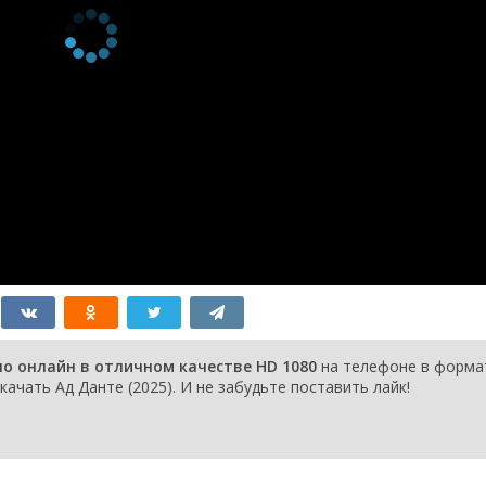
но онлайн в отличном качестве HD 1080
на телефоне в форма
качать Ад Данте (2025). И не забудьте поставить лайк!