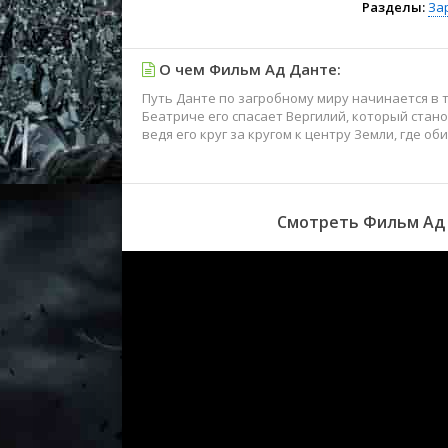
Разделы:
За
О чем Фильм Ад Данте:
Путь Данте по загробному миру начинается в т
Беатриче его спасает Вергилий, который ста
ведя его круг за кругом к центру Земли, где о
Смотреть Фильм Ад 