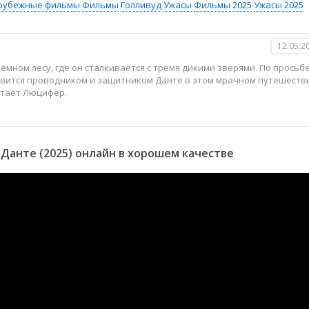
рубежные фильмы
Фильмы
Голливуд
Ужасы
Фильмы 2025
Ужасы 2025
12.05.2
ёмном лесу, где он сталкивается с тремя дикими зверями. По просьб
новится проводником и защитником Данте в этом мрачном путешеств
битает Люцифер.
Данте (2025) онлайн в хорошем качестве