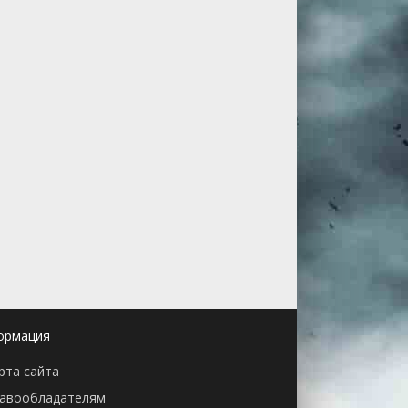
ормация
рта сайта
авообладателям