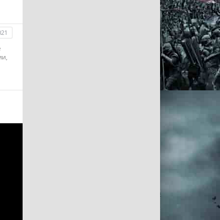
021
е
ии,