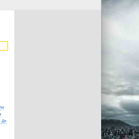
ли
а
 Де