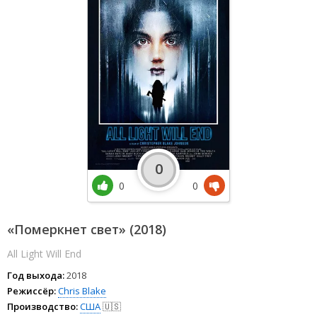
0
0
0
«Померкнет свет» (2018)
All Light Will End
Год выхода:
2018
Режиссёр:
Chris Blake
Производство:
США
🇺🇸