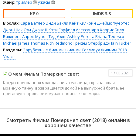
Жанр:
триллер
🤯
ужасы
😱
0
3.8
В ролях:
Сара Батлер
Энди Бакли
Кейт Килкойн
Джеймс Фуертес
Джон Шак
Сэм Джонс III
Кэти Гарфилд
Александра Харрис
Билл
Билльонс
Аарон Муноз
Тед Уэлш
Ashley Pereira
Briana Tedesco
Michael James Thomas
Rich Redmond
Грэхэм Отербридж
Iain Tucker
Разделы:
Зарубежные фильмы
Фильмы
Голливуд
Фильмы 2018
Ужасы
17.03.2021
О чем Фильм Померкнет свет:
Когда своенравная молодая писательница, скрывающая
мрачную тайну, возвращается домой на выпускной брата, её
преследует прошлое и мучают ночные кошмары.
Смотреть Фильм Померкнет свет (2018) онлайн в
хорошем качестве