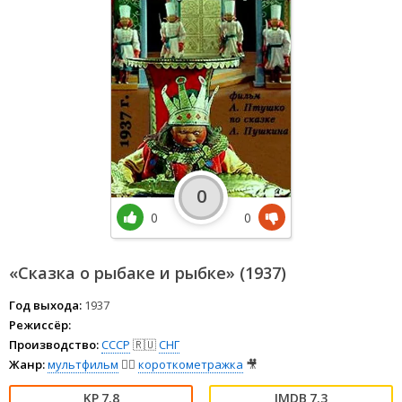
0
0
0
«Сказка о рыбаке и рыбке» (1937)
Год выхода:
1937
Режиссёр:
Производство:
СССР
🇷🇺
СНГ
Жанр:
мультфильм
🧚‍♀️
короткометражка
🎥
7.8
7.3