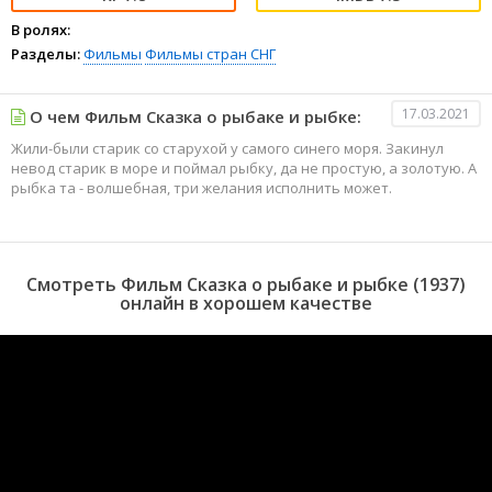
В ролях:
Разделы:
Фильмы
Фильмы стран СНГ
17.03.2021
О чем Фильм Сказка о рыбаке и рыбке:
Жили-были старик со старухой у самого синего моря. Закинул
невод старик в море и поймал рыбку, да не простую, а золотую. А
рыбка та - волшебная, три желания исполнить может.
Смотреть Фильм Сказка о рыбаке и рыбке (1937)
онлайн в хорошем качестве