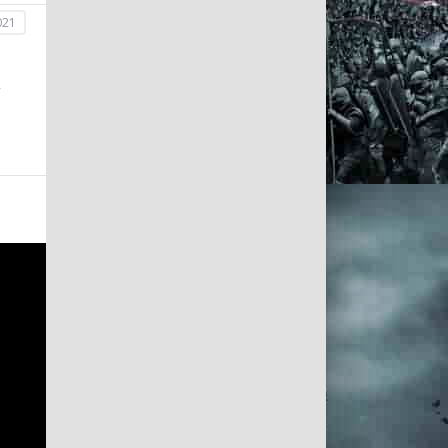
021
у