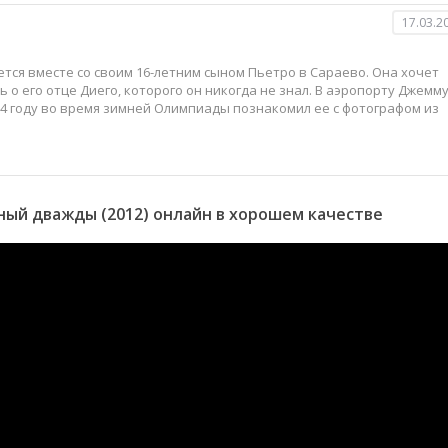
17.03.2
ется вместе со своим 16-летним сыном Пьетро в Сараево. Она хочет
ь о его отце Диего, которого он никогда не знал. В аэропорту Джемм
984 году во время зимней Олимпиады познакомил ее с фотографом из
ый дважды (2012) онлайн в хорошем качестве