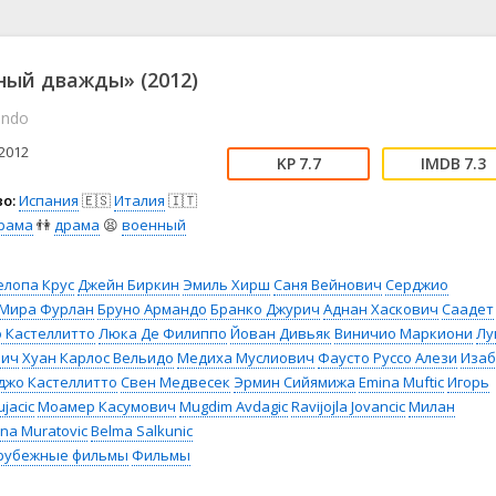
📖 История
🤪 Комедия
🎥 Короткометражка
🔪 Криминал
рама
🎼 Музыка
🧚‍♀️ Мультфильм
ый дважды» (2012)
л
👨‍💼 Новости
🎒 Приключения
ondo
ьное тв
👨‍👩‍👧‍👦 Семейный
⚽ Спорт
у
🤯 Триллер
😱 Ужасы
2012
7.7
7.3
астика
🤠 Фильм-нуар
🧝‍♂️ Фэнтези
о:
Испания
🇪🇸
Италия
🇮🇹
ония
рама
👫
драма
😫
военный
елопа Крус
Джейн Биркин
Эмиль Хирш
Саня Вейнович
Серджио
Мира Фурлан
Бруно Армандо
Бранко Джурич
Аднан Хаскович
Саадет
 Кастеллитто
Люка Де Филиппо
Йован Дивьяк
Виничио Маркиони
Лу
вич
Хуан Карлос Вельидо
Медиха Муслиович
Фаусто Руссо Алези
Изаб
джо Кастеллитто
Свен Медвесек
Эрмин Сийямижа
Emina Muftic
Игорь
ujacic
Моамер Касумович
Mugdim Avdagic
Ravijojla Jovancic
Милан
na Muratovic
Belma Salkunic
рубежные фильмы
Фильмы