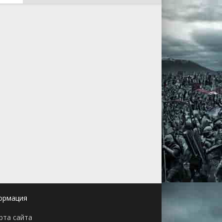
ормация
рта сайта