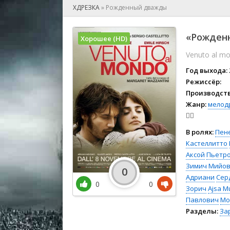
🎲 Игра
ХДРЕЗКА
»
Рожденный дважды
🎙 Концерт
👫 Мелод
«Рожденн
Хорошее (HD)
🕺 Мюзик
Venuto al m
👨‍💻 Реал
🎤 Ток-шо
Год выхода:
🧙‍♀️ Фант
Режиссёр:
Производств
🏅 Церем
Жанр:
мелод
👨‍✈️
В ролях:
Пен
Кастеллитто
Аксой
Пьетро
Зимич Мийо
0
Адриани
Сер
0
0
Зорич
Ajsa M
Павлович
Mo
Разделы:
За