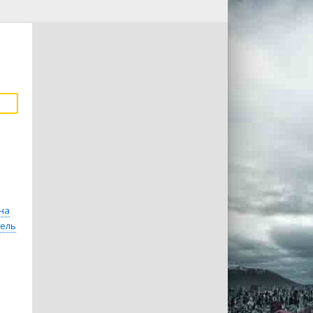
на
ель