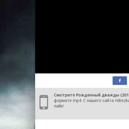
Смотрите Рожденный дважды (2012
формате mp4. С нашего сайта Hdrezk
лайк!