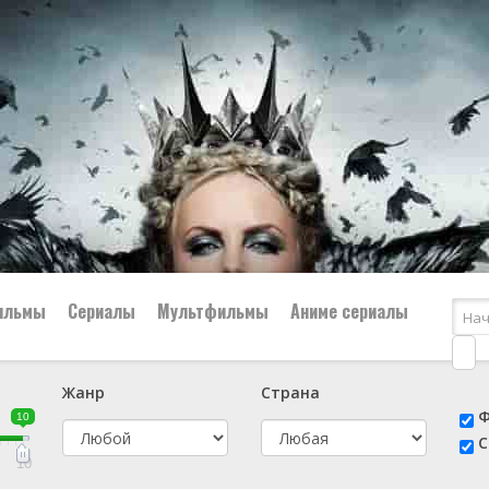
ильмы
Сериалы
Мультфильмы
Аниме сериалы
Жанр
Страна
е
📔 Биография
😎 Боевик
Ф
10
н
👨‍✈️ Военный
🕵️‍♂️ Детектив
С
й
📑 Документальный
😫 Драма
10