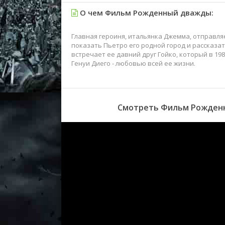
О чем Фильм Рожденный дважды:
Главная героиня, итальянка Джемма, отправля
показать Пьетро его родной город и рассказат
встречает ее давний друг Гойко, который в 1
Генуи Диего - любовью всей ее жизни.
Смотреть Фильм Рожденн