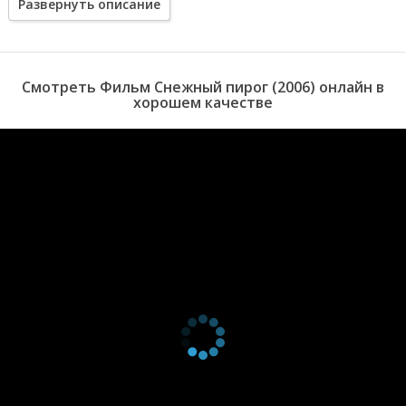
Развернуть описание
Казалось бы, случайная встреча, проехали часть пути и
разошлись, но автокатастрофа, случившаяся с ними, заставляет
героя Алана поменять свои планы.
Смотреть Фильм Снежный пирог (2006) онлайн в
хорошем качестве