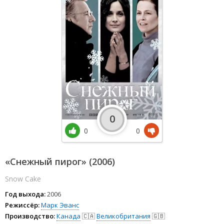
0
0
0
«Снежный пирог» (2006)
Snow Cake
Год выхода:
2006
Режиссёр:
Марк Эванс
Производство:
Канада
🇨🇦
Великобритания
🇬🇧