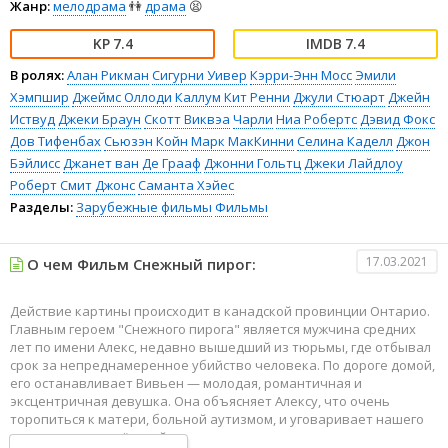
Жанр:
мелодрама
👫
драма
😫
7.4
7.4
В ролях:
Алан Рикман
Сигурни Уивер
Кэрри-Энн Мосс
Эмили
Хэмпшир
Джеймс Оллоди
Каллум Кит Ренни
Джули Стюарт
Джейн
Иствуд
Джеки Браун
Скотт Виквэа
Чарли
Ниа Робертс
Дэвид Фокс
Дов Тифенбах
Сьюзэн Койн
Марк МакКинни
Селина Каделл
Джон
Бэйлисс
Джанет ван Де Грааф
Джонни Гольтц
Джеки Лайдлоу
Роберт Смит Джонс
Саманта Хэйес
Разделы:
Зарубежные фильмы
Фильмы
17.03.2021
О чем Фильм Снежный пирог:
Действие картины происходит в канадской провинции Онтарио.
Главным героем "Снежного пирога" является мужчина средних
лет по имени Алекс, недавно вышедший из тюрьмы, где отбывал
срок за непреднамеренное убийство человека. По дороге домой,
его останавливает Вивьен — молодая, романтичная и
эксцентричная девушка. Она объясняет Алексу, что очень
торопиться к матери, больной аутизмом, и уговаривает нашего
героя подвезти её к ней.