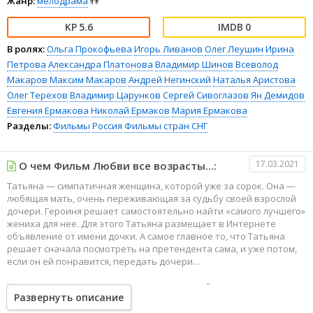
Жанр:
мелодрама
👫
5.6
0
В ролях:
Ольга Прокофьева
Игорь Ливанов
Олег Леушин
Ирина
Петрова
Александра Платонова
Владимир Шинов
Всеволод
Макаров
Максим Макаров
Андрей Негинский
Наталья Аристова
Олег Терехов
Владимир Царунков
Сергей Сивоглазов
Ян Демидов
Евгения Ермакова
Николай Ермаков
Мария Ермакова
Разделы:
Фильмы
Россия
Фильмы стран СНГ
17.03.2021
О чем Фильм Любви все возрасты…:
Татьяна — симпатичная женщина, которой уже за сорок. Она —
любящая мать, очень переживающая за судьбу своей взрослой
дочери. Героиня решает самостоятельно найти «самого лучшего»
жениха для нее. Для этого Татьяна размещает в Интернете
объявление от имени дочки. А самое главное то, что Татьяна
решает сначала посмотреть на претендента сама, и уже потом,
если он ей понравится, передать дочери…
Но что делать, если в это же время одинокий отец «немного за
Развернуть описание
пятьдесят», испытывает те же чувства по отношению к своему
сыну? И конечно, тоже не готов доверить его первой встречной.