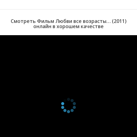
Тем более что его сын, так же как и Татьянина дочь, совершенно
не в курсе отцовских планов. Надо сначала самому все
проверить…
Смотреть Фильм Любви все возрасты… (2011)
онлайн в хорошем качестве
Встреча двух беспокойных родителей абсолютно неотвратима, а
последствия этой встречи совершенно непредсказуемы…