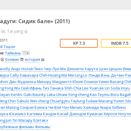
📖 История
🤪 Комедия
🎥 Короткометражка
🔪 Криминал
рама
🎼 Музыка
🧚‍♀️ Мультфильм
адуги: Сидик бале» (2011)
л
👨‍💼 Новости
🎒 Приключения
 lai: Tai yang qi
ьное тв
👨‍👩‍👧‍👦 Семейный
⚽ Спорт
у
🤯 Триллер
😱 Ужасы
2011
7.3
7.5
астика
🤠 Фильм-нуар
🧝‍♂️ Фэнтези
эй Тэшэн
о:
Тайвань
🇹🇼
ония
😫
боевик
😎
история
📖
анобу Андо
Нолэй Пихо
Чжу-Лун Ма
Дзюнити Харута
Цзэн Цюшэн
Вив
мура
Сабу Кавахара
Chih-Hsiang Ma
Mei-Ling Lo
Лэнди Вэнь
Да-Чин
Pa
uhon
Дин Фудзиока
Минору Мацумото
Юкия Оониси
Yawei Basang
Chi
ng Fong Wu
Сюй Ифань
Тиэ Танака
Shih-Chia Lee
Yuan-Jie Lin
Soda Voyu
Bayan Kenbo
Gaki Baunky
Laka Umaw
Yong-cheng Kao
Teymu Boru
Baga
ing Chin
Sabulo
Wei-cheng Chuang
Jiru Taylung
Tudaw Macang
Yumin Sil
yan Masing
Сонрэи Ёсиока
Чи-Вэй Чэн
Мичио Хаясида
Акира Хибино
зука
Юкихико Кагэяма
Кэндзи Касай
Дзюндзи Кумагаи
Хироси Ногути
ang
Jun Tin
Масару Ёситакэ
рубежные фильмы
Фильмы