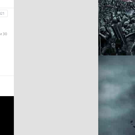
021
и 30