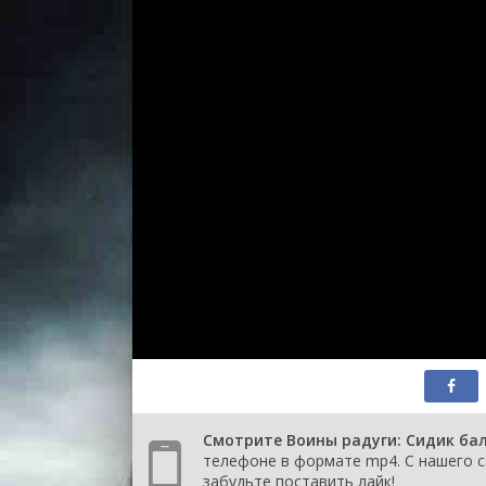
Смотрите Воины радуги: Сидик бал
телефоне в формате mp4. С нашего са
забудьте поставить лайк!