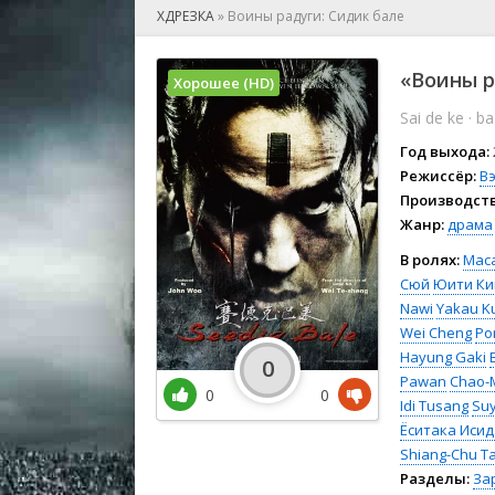
🎲 Игра
ХДРЕЗКА
»
Воины радуги: Сидик бале
🎙 Концерт
👫 Мелод
«Воины р
Хорошее (HD)
🕺 Мюзик
Sai de ke · ba
👨‍💻 Реал
🎤 Ток-шо
Год выхода:
🧙‍♀️ Фант
Режиссёр:
В
Производств
🏅 Церем
Жанр:
драма
В ролях:
Мас
Сюй
Юити Ки
Nawi
Yakau K
Wei Cheng
Po
Hayung Gaki
0
Pawan
Chao-M
0
0
Idi Tusang
Su
Ёситака Исид
Shiang-Chu T
Разделы:
За