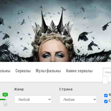
ильмы
Сериалы
Мультфильмы
Аниме сериалы
Жанр
Страна
е
📔 Биография
😎 Боевик
Ф
10
н
👨‍✈️ Военный
🕵️‍♂️ Детектив
С
й
📑 Документальный
😫 Драма
10