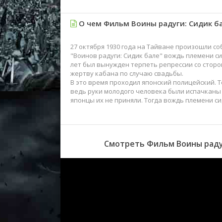
О чем Фильм Воины радуги: Сидик ба
27 октября 1930 года на Тайване произошли с
"Воинов радуги: Сидик бале" вождь племени с
лет был вынужден терпеть репрессии со сторо
жертву кабана по случаю свадьбы.
В это время проходил японский полицейский. Т
ведь руки молодого человека были испачканы 
японцы их не приняли. Тогда вождь племени с
Смотреть Фильм Воины радуг