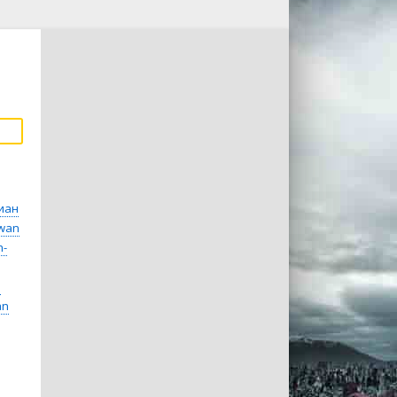
иан
wan
h-
h
an