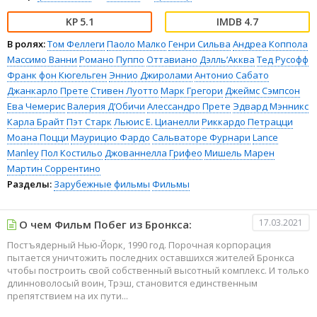
5.1
4.7
В ролях:
Том Феллеги
Паоло Малко
Генри Сильва
Андреа Коппола
Массимо Ванни
Романо Пуппо
Оттавиано Дэлль’Акква
Тед Русофф
Франк фон Кюгельген
Эннио Джиролами
Антонио Сабато
Джанкарло Прете
Стивен Луотто
Марк Грегори
Джеймс Сэмпсон
Ева Чемерис
Валерия Д’Обичи
Алессандро Прете
Эдвард Мэнникс
Карла Брайт
Пэт Старк
Льюис Е. Цианелли
Риккардо Петрацци
Моана Поцци
Маурицио Фардо
Сальваторе Фурнари
Lance
Manley
Пол Костильо
Джованнелла Грифео
Мишель Марен
Мартин Соррентино
Разделы:
Зарубежные фильмы
Фильмы
17.03.2021
О чем Фильм Побег из Бронкса:
Постъядерный Нью-Йорк, 1990 год. Порочная корпорация
пытается уничтожить последних оставшихся жителей Бронкса
чтобы построить свой собственный высотный комплекс. И только
длинноволосый воин, Трэш, становится единственным
препятствием на их пути...