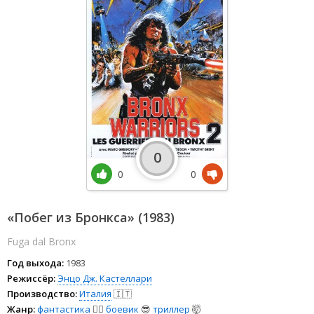
0
0
0
«Побег из Бронкса» (1983)
Fuga dal Bronx
Год выхода:
1983
Режиссёр:
Энцо Дж. Кастеллари
Производство:
Италия
🇮🇹
Жанр:
фантастика
🧙‍♀️
боевик
😎
триллер
🤯