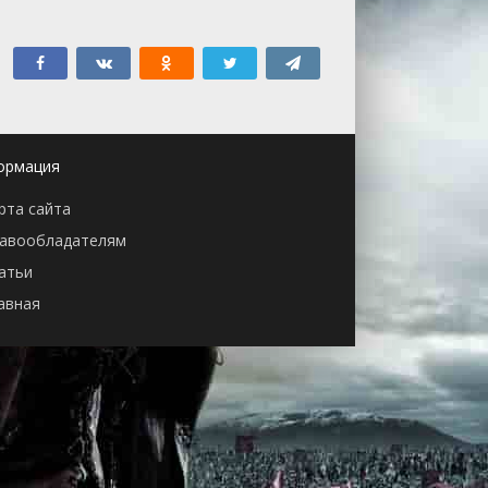
ормация
рта сайта
авообладателям
атьи
авная