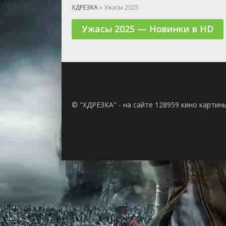
🎲 Игра
ХДРЕЗКА
» Ужасы 2025
🎙 Концерт
Ужасы 2025 — Новинки в HD
👫 Мелод
🕺 Мюзик
👨‍💻 Реал
🎤 Ток-шо
🧙‍♀️ Фант
🏅 Церем
© "ХДРЕЗКА" - на сайте 128959 кино картин