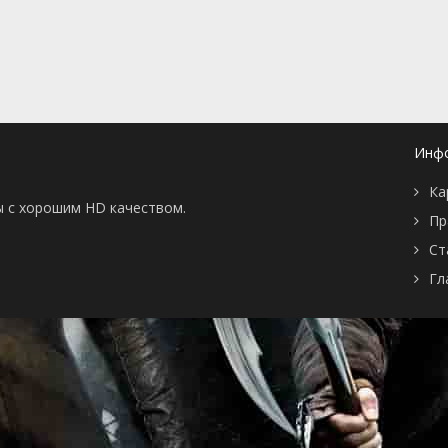
📖 История
🤪 Комедия
🎥 Короткометражка
🔪 Криминал
рама
🎼 Музыка
🧚‍♀️ Мультфильм
л
👨‍💼 Новости
🎒 Приключения
ьное тв
👨‍👩‍👧‍👦 Семейный
⚽ Спорт
у
🤯 Триллер
😱 Ужасы
Инф
астика
🤠 Фильм-нуар
🧝‍♂️ Фэнтези
ония
Ка
ы с хорошим HD качеством.
Пр
Ст
Гл