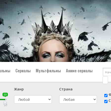
ильмы
Сериалы
Мультфильмы
Аниме сериалы
Жанр
Страна
е
📔 Биография
😎 Боевик
Ф
10
н
👨‍✈️ Военный
🕵️‍♂️ Детектив
С
й
📑 Документальный
😫 Драма
10